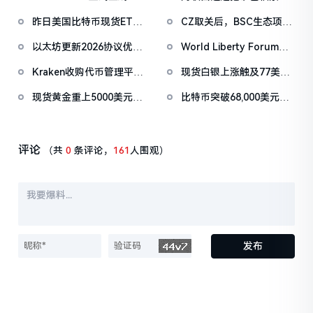
SuperEarn理财板块
亿美元比特币
昨日美国比特币现货ETF
CZ取关后，BSC生态项目
净流出1.33亿美元，以太
纷纷删除EnHeng相关活
以太坊更新2026协议优先
World Liberty Forum开
坊ETF净流出4180万美元
动推文
级：Glamsterdam升级拟
幕WLFI涨18%，Eric
Kraken收购代币管理平台
现货白银上涨触及77美元/
于上半年进行
Trump称加密仍处「起跑
Magna，IPO前持续扩张
盎司，日内涨4.75%
线」
现货黄金重上5000美元/
比特币突破68,000美元，
版图
盎司关口
以太坊突破2000美元
评论
（共
0
条评论，
161
人围观）
发布