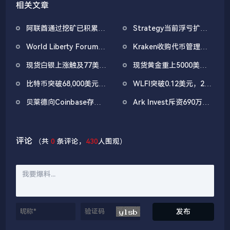
相关文章
阿联酋通过挖矿已积累
Strategy当前浮亏扩大
4.5亿美元比特币
至67亿美元
World Liberty Forum开
Kraken收购代币管理平
幕WLFI涨18%，Eric
台Magna，IPO前持续扩
现货白银上涨触及77美
现货黄金重上5000美元/
Trump称加密仍处「起跑
张版图
元/盎司，日内涨4.75%
盎司关口
线」
比特币突破68,000美元，
WLFI突破0.12美元，24
以太坊突破2000美元
小时涨幅22.39%
贝莱德向Coinbase存入
Ark Invest斥资690万美
2,494.6枚BTC，价值约
元回补Coinbase持仓，
1.6839亿美元
结束月初减持操作
评论
（共
0
条评论，
430
人围观）
发布