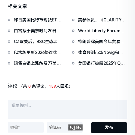
相关文章
昨日美国比特币现货ETF
美参议员：《CLARITY法
净流出1.33亿美元，以太
案》有望在4月前通过
白宫拟于美东时间20日上
World Liberty Forum政
坊ETF净流出4180万美元
午举办第三次稳定币收益
商巨头云集，重要观点汇
CZ取关后，BSC生态项目
特朗普称美国今年贸易逆
问题会议
总
纷纷删除EnHeng相关活
差将数十年来首次逆转
以太坊更新2026协议优先
体育预测市场Novig完成
动推文
级：Glamsterdam升级拟
7500万美元B轮融资，
现货白银上涨触及77美元/
美国银行披露2025年Q4
于上半年进行
Pantera Capital领投
盎司，日内涨4.75%
持有3,162,085股BMNR，
持股增幅达1668%
评论
（共
0
条评论，
159
人围观）
发布