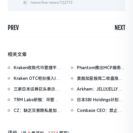
处：/news/live-news/122713
PREV
NEXT
相关文章
Kraken收购代币管理平台
Phantom推出MCP服务
Magna，IPO前持续扩张
器，支持AI自主签署交
Kraken OTC柜台接入ICE
美股加密股周二收盘涨跌
版图
易、报价互换、转移代币
聊天系统，成首家获准接
不一，CRCL涨2.63%，
三家日本证券巨头表示考
Arkham：JELLYJELLY未
入的加密平台
GEMI大跌12.9%
虑进军加密货币交易业务
平仓合约量激增，或存在
TRM Labs研报：尽管遭
日本SBI Holdings计划收
团体试图操纵币价
主流交易平台下架，门罗
购新加坡加密CEX
CZ：缺乏交易隐私是加密
Coinbase CEO：禁止向
币网络活跃度不降反升
Coinhako的多数股权
货币成为主流支付手段的
客户提供稳定币收益其实
最后一个主要障碍
对Coinbase来说更有利
评论