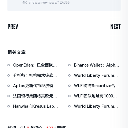
处：/news/live-news/124355
PREV
NEXT
相关文章
OpenEden：已全面恢复
Binance Wallet：Alpha
域名控制，未影响资产与
盲盒空投将于今日18时开
分析师：机构需求疲软叠
World Liberty Forum政
核心系统安全
放申领，积分门槛242分
加CEX流入压力，比特币
商巨头云集，重要观点汇
Aptos更新代币经济模
WLFI将与Securitize合
市场面临双重抛压
总
型：供应上限21亿枚，基
作，对马尔代夫特朗普国
法国银行集团将其欧元稳
WLFI团队地址将1000万
金会永久锁定2.1亿APT
际酒店及度假村进行代币
定币EURCV扩展至XRP
枚WLFI代币转入Binance
化
Hanwha向Kresus Labs
World Liberty Forum开
Ledger
投资1300万美元，推动无
幕WLFI涨18%，Eric
种子钱包和RWA代币化
Trump称加密仍处「起跑
线」
评论