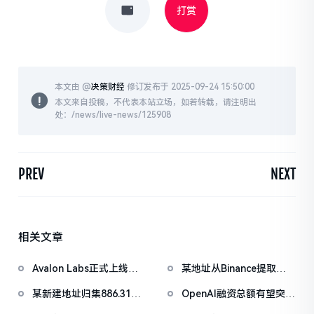
打赏
本文由 @
决策财经
修订发布于 2025-09-24 15:50:00
本文来自投稿，不代表本站立场，如若转载，请注明出
处：/news/live-news/125908
PREV
NEXT
相关文章
Avalon Labs正式上线
某地址从Binance提取
SuperEarn理财板块
1038万枚ASTER，价值
某新建地址归集886.31枚
OpenAI融资总额有望突破
722万美元
WBTC，5小时前集中抛
1000亿美元