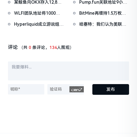
某鲸鱼向OKX存入12,840
Pump.fun关联地址9小时
售
枚ETH，约2535万美元
前抛售价值455万美元
WLFI团队地址将1000万
BitMine再增持1.5万枚
PUMP
枚WLFI代币转入Binance
ETH，今日已买入3.5万枚
Hyperliquid成立游说组织
哈塞特：我们认为美联储
「Hyperliquid Policy
还有很大的降息空间
Center」，将以2800万
美元HYPE作为启动资金
评论
（共
0
条评论，
134
人围观）
发布