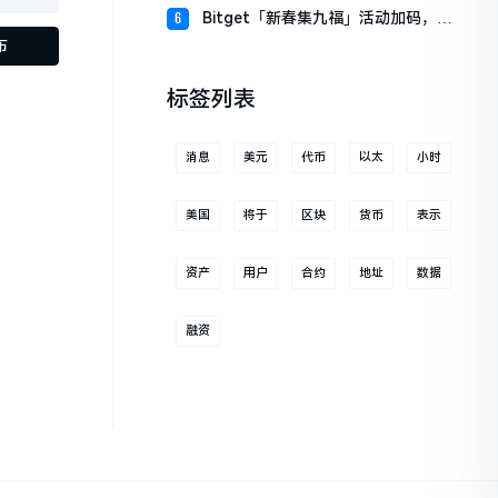
财板块
Bitget「新春集九福」活动加码，报
6
名随机获取USDT空投
布
标签列表
消息
美元
代币
以太
小时
美国
将于
区块
货币
表示
资产
用户
合约
地址
数据
融资