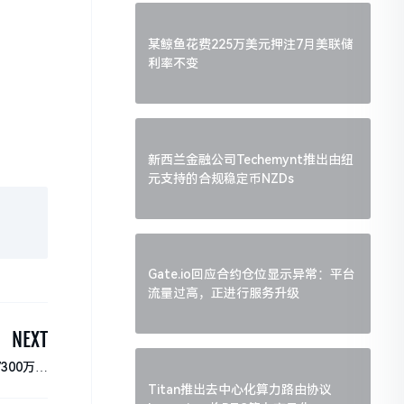
某鲸鱼花费225万美元押注7月美联储
利率不变
新西兰金融公司Techemynt推出由纽
元支持的合规稳定币NZDs
Gate.io回应合约仓位显示异常：平台
流量过高，正进行服务升级
NEXT
7300万美
元
Titan推出去中心化算力路由协议