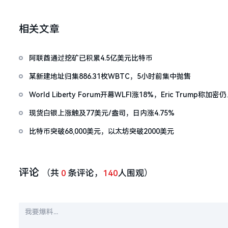
相关文章
阿联酋通过挖矿已积累4.5亿美元比特币
某新建地址归集886.31枚WBTC，5小时前集中抛售
World Liberty Forum开幕WLFI涨18%，Eric Trump称加密
「起跑线」
现货白银上涨触及77美元/盎司，日内涨4.75%
比特币突破68,000美元，以太坊突破2000美元
评论
（共
0
条评论，
140
人围观）