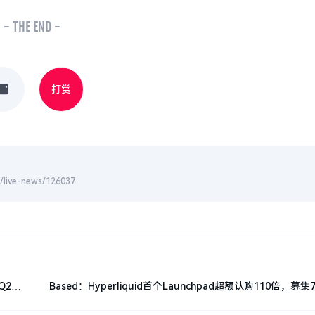
- THE END -
打赏
-news/126037
Q2到
Based：Hyperliquid首个Launchpad超额认购110倍，募集