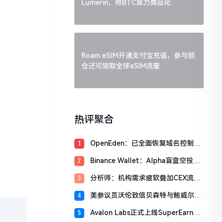
Lumerin，将BTC算力商品化
Roam eSIM开通支付宝充值，参与锁
仓还可领取全球eSIM流量
热评聚合
OpenEden：已全面恢复域名控制，
1
未影响资产与核心系统安全
Binance Wallet：Alpha盲盒空投将
2
于今日18时开放申领，积分门槛242
分析师：机构需求疲软叠加CEX流入
3
分
压力，比特币市场面临双重抛压
美参议员沃伦致信贝森特与鲍威尔，
4
反对用纳税人资金「救助」加密货币
Avalon Labs正式上线SuperEarn理
5
行业