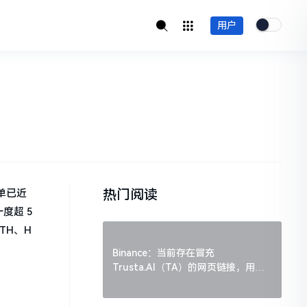
用户
热门阅读
空单已近
度超 5
ETH、H
Binance：当前存在冒充
Trusta.AI（TA）的网页链接，用户
需谨慎辨别