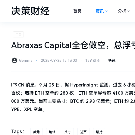
决策财经
首页
资讯
分析
Abraxas Capital全仓做空，总
Gemma
⋅
2025-09-25 13:18:00
⋅
139 阅读
⋅
快讯
IF9.CN 消息，9 月 25 日，据 HyperInsight 监测，过去 6
百枚；增持 ETH 空单约 280 枚，ETH 空单浮亏超 410
000 万美元。当前主要头寸：BTC 约 2.93 亿美元；ETH 约 
YPE、XPL 空单。
Tags：
美元
地址
头寸
近百
增持