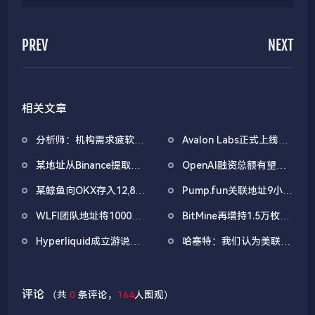
PREV
NEXT
相关文章
分析师：机构需求疲软叠
Avalon Labs正式上线
加CEX流入压力，比特币
SuperEarn理财板块
某地址从Binance提取
OpenAI融资总额有望突
市场面临双重抛压
1038万枚ASTER，价值
破1000亿美元
某鲸鱼向OKX存入12,840
Pump.fun关联地址9小时
722万美元
枚ETH，约2535万美元
前抛售价值455万美元
WLFI团队地址将1000万
BitMine再增持1.5万枚
PUMP
枚WLFI代币转入Binance
ETH，今日已买入3.5万
Hyperliquid成立游说组
哈塞特：我们认为美联储
枚
织「Hyperliquid Policy
还有很大的降息空间
Center」，将以2800万
美元HYPE作为启动资金
评论
（共
0
条评论，
164
人围观）