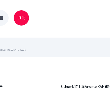
打赏
-news/127422
C于此
Bithumb将上线Anoma(XAN