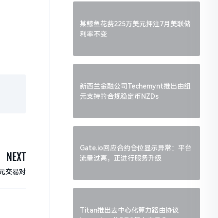
某鲸鱼花费225万美元押注7月美联储
利率不变
新西兰金融公司Techemynt推出由纽
元支持的合规稳定币NZDs
Gate.io回应合约仓位显示异常：平台
NEXT
流量过高，正进行服务升级
)韩元交易对
Titan推出去中心化算力路由协议