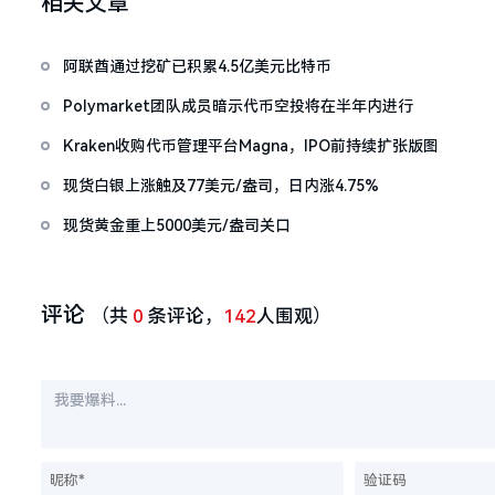
相关文章
阿联酋通过挖矿已积累4.5亿美元比特币
Polymarket团队成员暗示代币空投将在半年内进行
Kraken收购代币管理平台Magna，IPO前持续扩张版图
现货白银上涨触及77美元/盎司，日内涨4.75%
现货黄金重上5000美元/盎司关口
评论
（共
0
条评论，
142
人围观）