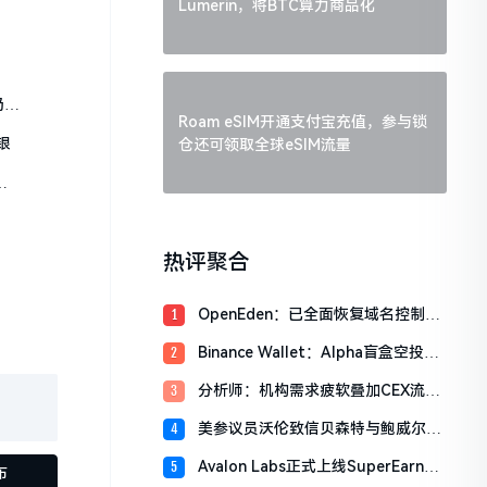
Lumerin，将BTC算力商品化
仍处
Roam eSIM开通支付宝充值，参与锁
银
仓还可领取全球eSIM流量
热评聚合
OpenEden：已全面恢复域名控制，
1
未影响资产与核心系统安全
Binance Wallet：Alpha盲盒空投将
2
于今日18时开放申领，积分门槛242
分析师：机构需求疲软叠加CEX流入
3
分
压力，比特币市场面临双重抛压
美参议员沃伦致信贝森特与鲍威尔，
4
反对用纳税人资金「救助」加密货币
Avalon Labs正式上线SuperEarn理
5
行业
布