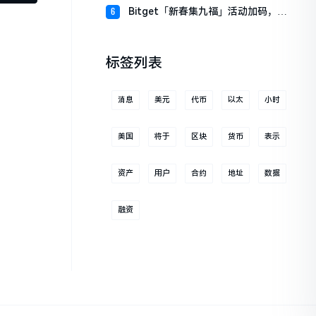
财板块
Bitget「新春集九福」活动加码，报
6
名随机获取USDT空投
标签列表
消息
美元
代币
以太
小时
美国
将于
区块
货币
表示
资产
用户
合约
地址
数据
融资