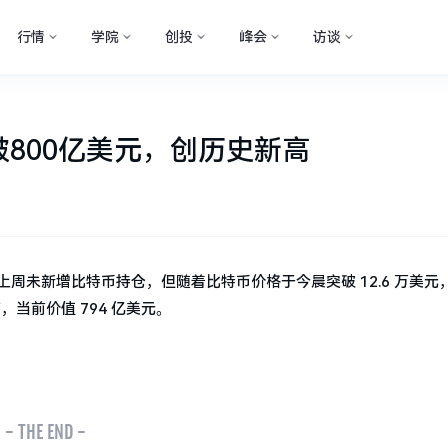
行情
学院
创投
峰会
访谈
突破800亿美元，创历史新高
rategy）虽上周未新增比特币持仓，但随着比特币价格于今晨突破 12.6 万美
高，当前价值 794 亿美元。
- THE END -