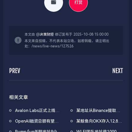
打赏
本文由 @
决策财经
修订发布于 2025-10-08 15:00:00
本文来自投稿，不代表本站立场，如若转载，请注明出
处：/news/live-news/127526
PREV
NEXT
相关文章
Avalon Labs正式上线
某地址从Binance提取
SuperEarn理财板块
1038万枚ASTER，价值
OpenAI融资总额有望突
某鲸鱼向OKX存入12,840
722万美元
破1000亿美元
枚ETH，约2535万美元
Pump.fun关联地址9小时
WLFI团队地址将1000万