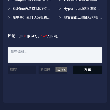
前抛售价值455万美元
枚WLFI代币转入Binance
BitMine再增持1.5万枚
Hyperliquid成立游说组
PUMP
ETH，今日已买入3.5万
织「Hyperliquid Policy
哈塞特：我们认为美联储
现货白银上涨触及77美
枚
Center」，将以2800万
还有很大的降息空间
元/盎司，日内涨4.75%
美元HYPE作为启动资金
评论
（共
0
条评论，
142
人围观）
发布