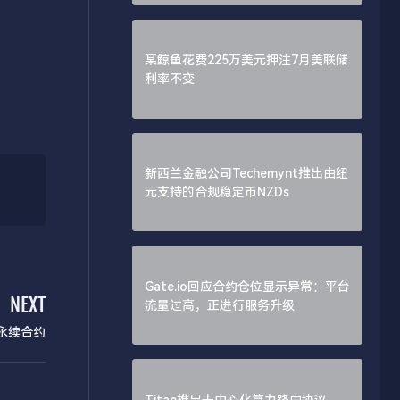
某鲸鱼花费225万美元押注7月美联储
利率不变
新西兰金融公司Techemynt推出由纽
元支持的合规稳定币NZDs
Gate.io回应合约仓位显示异常：平台
NEXT
流量过高，正进行服务升级
E永续合约
Titan推出去中心化算力路由协议