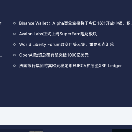
全
Binance Wallet：Alpha盲盒空投将于今日18时开放申领，积
门槛242分
重
Avalon Labs正式上线SuperEarn理财板块
World Liberty Forum政商巨头云集，重要观点汇总
.1
OpenAI融资总额有望突破1000亿美元
村
法国银行集团将其欧元稳定币EURCV扩展至XRP Ledger