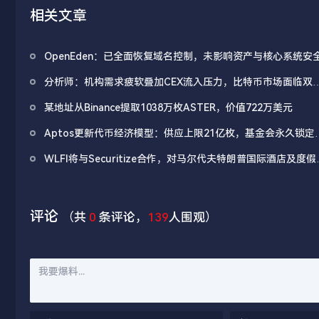
相关文章
OpenEden：已全面恢复域名控制，未影响资产与核心系统安
分析师：机构需求疲软叠加CEX流入压力，比特币市场面临双
抛压
某地址从Binance提取1038万枚ASTER，价值722万美元
Aptos更新代币经济模型：供应上限21亿枚，基金会永久锁定2
亿APT
WLFI将与Securitize合作，对马尔代夫特朗普国际酒店及度假
进行代币化
评论
（共
0
条评论，
139
人围观）