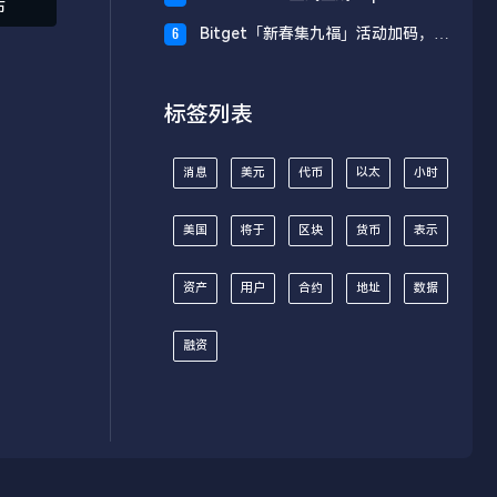
布
财板块
Bitget「新春集九福」活动加码，报
6
名随机获取USDT空投
标签列表
消息
美元
代币
以太
小时
美国
将于
区块
货币
表示
资产
用户
合约
地址
数据
融资