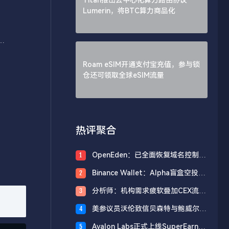
Lumerin，将BTC算力商品化
分
Roam eSIM开通支付宝充值，参与锁
仓还可领取全球eSIM流量
热评聚合
OpenEden：已全面恢复域名控制，
1
未影响资产与核心系统安全
Binance Wallet：Alpha盲盒空投将
2
于今日18时开放申领，积分门槛242
分析师：机构需求疲软叠加CEX流入
3
分
压力，比特币市场面临双重抛压
美参议员沃伦致信贝森特与鲍威尔，
4
反对用纳税人资金「救助」加密货币
Avalon Labs正式上线SuperEarn理
5
行业