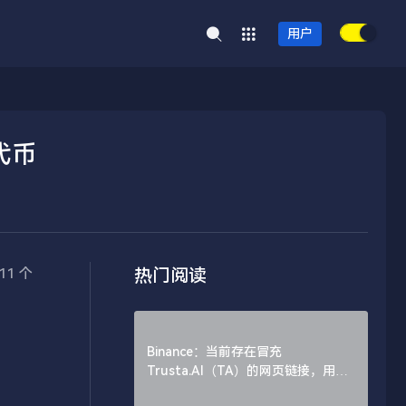
用户
种代币
热门阅读
11 个
Binance：当前存在冒充
Trusta.AI（TA）的网页链接，用户
需谨慎辨别