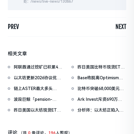
处：/news/live-news/130867
PREV
NEXT
相关文章
阿联酋通过挖矿已积累4.5
昨日美国比特币现货ETF
亿美元比特币
净流出1.33亿美元，以太
以太坊更新2026协议优先
Base将脱离Optimism生
坊ETF净流出4180万美元
级：Glamsterdam升级拟
态，并转向自主统一技术
链上ASTER最大多头
比特币突破68,000美元，
于上半年进行
栈
「neoyokio.eth」持续滚
以太坊突破2000美元
波段巨鲸「pension-
Ark Invest斥资690万美
仓，持仓规模已达1490万
usdt.eth」止盈BTC多
元回补Coinbase持仓，结
美元
昨日美国以太坊现货ETF
分析师：以太坊正陷入
单，此前规模约6700万美
束月初减持操作
净流入4860万美元
「两种叙事之间的困
元
境」，质押将以太坊ETF
的本质改为生息产品
评论
（共
0
条评论，
196
人围观）