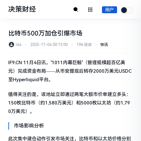
决策财经
用户
比特币500万加仓引爆市场
Ida
⋅
2025-11-04 00:13:00
⋅
196 阅读
⋅
快讯
IF9.CN 11月4日讯，'1011内幕巨鲸'（管理规模超百亿美
元）完成资金布局——从币安提现后转存2000万美元USDC
至Hyperliquid平台。
值得关注的是，该地址立即通过两笔大额市价单建立多头：
150枚比特币（约1,580万美元）和5000枚以太坊（约1,79
0万美元）。
市场影响分析
此次集中建仓动作引发市场关注，比特币和以太坊价格分别