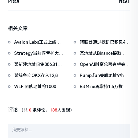
PREV
NEXT
相关文章
Avalon Labs正式上线
阿联酋通过挖矿已积累4.5
SuperEarn理财板块
亿美元比特币
Strategy当前浮亏扩大至
某地址从Binance提取
67亿美元
1038万枚ASTER，价值
某新建地址归集886.31枚
OpenAI融资总额有望突破
722万美元
WBTC，5小时前集中抛
1000亿美元
某鲸鱼向OKX存入12,840
Pump.fun关联地址9小时
售
枚ETH，约2535万美元
前抛售价值455万美元
WLFI团队地址将1000万
BitMine再增持1.5万枚
PUMP
枚WLFI代币转入Binance
ETH，今日已买入3.5万枚
评论
（共
0
条评论，
188
人围观）