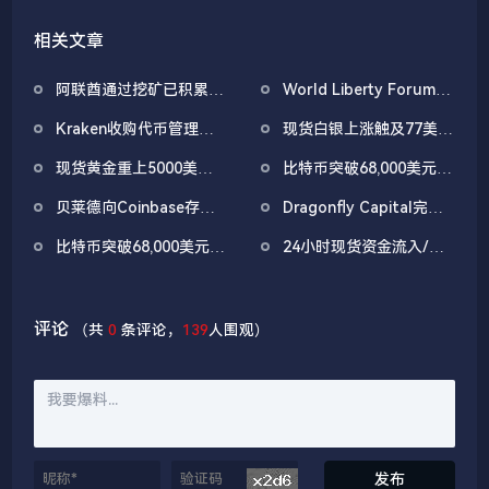
相关文章
阿联酋通过挖矿已积累
World Liberty Forum开
4.5亿美元比特币
幕WLFI涨18%，Eric
Kraken收购代币管理平
现货白银上涨触及77美
Trump称加密仍处「起跑
台Magna，IPO前持续扩
元/盎司，日内涨4.75%
线」
现货黄金重上5000美元/
比特币突破68,000美元，
张版图
盎司关口
以太坊突破2000美元
贝莱德向Coinbase存入
Dragonfly Capital完成
2,494.6枚BTC，价值约
6.5亿美元第四期基金，
比特币突破68,000美元，
24小时现货资金流入/流
1.6839亿美元
早期押注Polymarket与
24小时跌幅收窄至0.74%
出榜：USD1净流入1.01
Rain
亿美元、ORCA净流出
2257万美元
评论
（共
0
条评论，
139
人围观）
发布