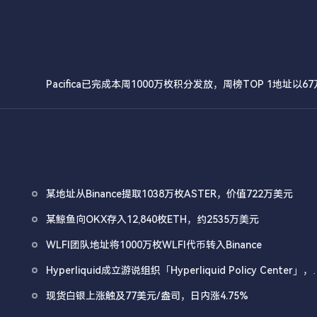
Pacifica已完成本周1000万枚积分发放，周榜TOP 1地址以6
成1.6亿
某地址从Binance提取1038万枚ASTER，价值722万美元
某鲸鱼向OKX存入12,840枚ETH，约2535万美元
WLFI团队地址将1000万枚WLFI代币转入Binance
Hyperliquid成立游说组织「Hyperliquid Policy Center」，
以2800万美元HYPE作为启动资金
现货白银上涨触及77美元/盎司，日内涨4.75%