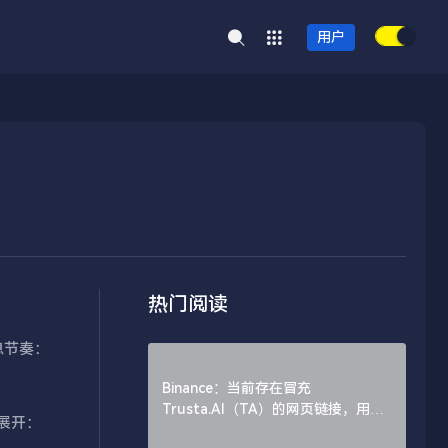
用户
热门阅读
息节奏：
Binance：当前存在冒充
Trusta.AI（TA）的网页链接，用户
展开：
需谨慎辨别