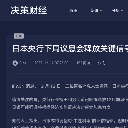
决策财经
首页
资讯
分析
日本央行下周议息会释放关键信
Rita
⋅
2025-12-12 07:23:00
⋅
182 阅读
⋅
快讯
IF9.CN 消息，12 月 12 日，三位匿名消息人士透露，
值得关注的是，央行行长植田和男此前已明确释放12月加息
日银可能强调将根据经济实际反应决定后续加息力度。
知情人士指出，日银或将调整对‘中性利率’的评估框架，但