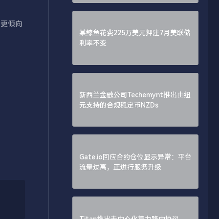
层更倾向
某鲸鱼花费225万美元押注7月美联储
利率不变
新西兰金融公司Techemynt推出由纽
元支持的合规稳定币NZDs
Gate.io回应合约仓位显示异常：平台
流量过高，正进行服务升级
Titan推出去中心化算力路由协议