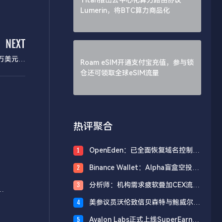
Lumerin，将BTC算力商品化
NEXT
7万美元达
Roam eSIM开通支付宝充值，参与锁
美元交易量
仓还可领取全球eSIM流量
热评聚合
OpenEden：已全面恢复域名控制，
1
未影响资产与核心系统安全
Binance Wallet：Alpha盲盒空投将
2
于今日18时开放申领，积分门槛242
分析师：机构需求疲软叠加CEX流入
3
分
将
压力，比特币市场面临双重抛压
美参议员沃伦致信贝森特与鲍威尔，
4
反对用纳税人资金「救助」加密货币
Avalon Labs正式上线SuperEarn理
5
行业