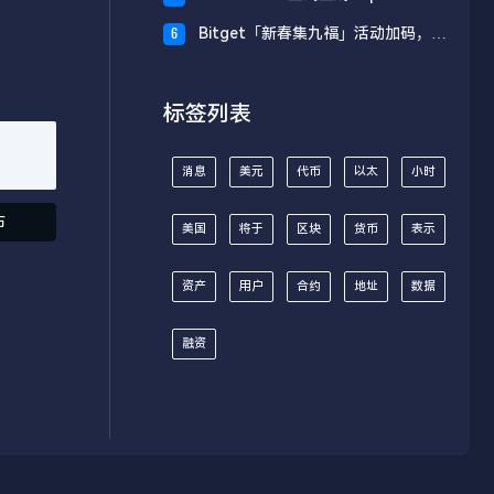
财板块
Bitget「新春集九福」活动加码，报
6
名随机获取USDT空投
标签列表
消息
美元
代币
以太
小时
布
美国
将于
区块
货币
表示
资产
用户
合约
地址
数据
融资