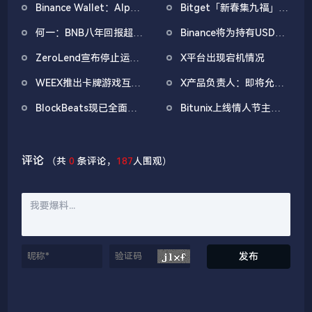
Binance Wallet：Alpha
Bitget「新春集九福」活
盲盒空投将于今日18时开
动加码，报名随机获取
何一：BNB八年回报超
Binance将为持有USD1
放申领，积分门槛242分
USDT空投
5354倍，Binance将长期
的合格用户推出空投活
ZeroLend宣布停止运
X平台出现宕机情况
坚守行业
动，总奖池为2.35亿
营，已将多数市场LTV下
WLFI
WEEX推出卡牌游戏互动
X产品负责人：即将允许
调至0%并敦促用户尽快
活动「小丑牌挑战赛」，
用户直接基于时间线交易
提现
BlockBeats现已全面集
Bitunix上线情人节主题
用户可每日瓜分
股票和加密货币
成Polymarket数据，成
活动，总奖池810,000
37,500USDT奖池
为全球首个接入预测市场
USDT
的媒体平台
评论
（共
0
条评论，
187
人围观）
发布