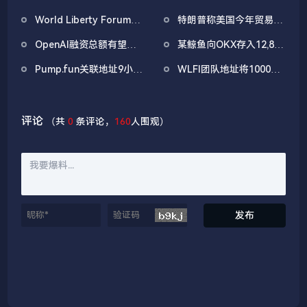
午举办第三次稳定币收益
1038万枚ASTER，价值
World Liberty Forum政
特朗普称美国今年贸易逆
问题会议
722万美元
商巨头云集，重要观点汇
差将数十年来首次逆转
OpenAI融资总额有望突
某鲸鱼向OKX存入12,840
总
破1000亿美元
枚ETH，约2535万美元
Pump.fun关联地址9小时
WLFI团队地址将1000万
前抛售价值455万美元
枚WLFI代币转入Binance
PUMP
评论
（共
0
条评论，
160
人围观）
发布