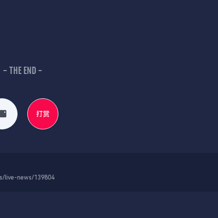
- THE END -
打赏
-news/139804