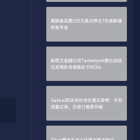
某鲸鱼花费225万美元押注7月美联储
利率不变
新西兰金融公司Techemynt推出由纽
元支持的合规稳定币NZDs
Gate.io回应合约仓位显示异常：平台
流量过高，正进行服务升级
Titan推出去中心化算力路由协议