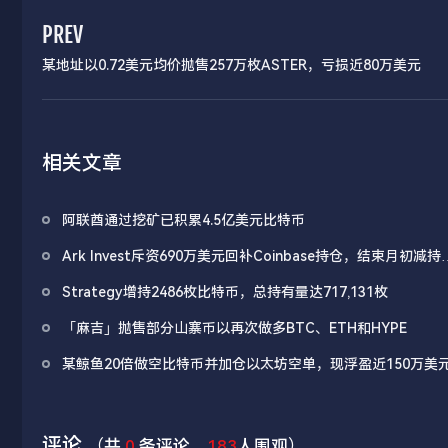
PREV
某地址以0.72美元均价抛售257万枚ASTER，亏损近80万美元
相关文章
阿联酋通过挖矿已积累4.5亿美元比特币
Ark Invest斥资690万美元回补Coinbase持仓，结束月初减持
作
Strategy增持2486枚比特币，总持有量达717,131枚
「麻吉」抛售部分山寨币以再次做多BTC、ETH和HYPE
某鲸鱼20倍做空比特币并加仓以太坊空单，现浮盈近150万美
评论
（共
0
条评论，
183
人围观）