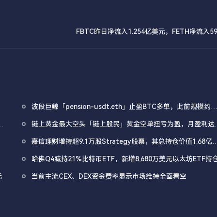
FBTC昨日净流入1.254亿美元，FETH净流入5
波段巨鲸「pension-usdt.eth」止盈BTC多单，此前规模约
6700万美元
操
链上黄金最大空头「链上股民」黄金空单扭亏为盈，月盈利达
1540万美元
嘉信理财增持超9.1万股Strategy股票，其总持仓价值1.68亿
元
哈佛Q4减持21%比特币ETF，新增8,680万美元以太坊ETF持
元
当前主流CEX、DEX资金费率显示市场维持全面看空