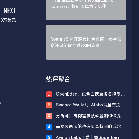
Lumerin，将BTC算力商品化
NEXT
90万美元
Roam eSIM开通支付宝充值，参与锁
仓还可领取全球eSIM流量
热评聚合
美
OpenEden：已全面恢复域名控制，
1
未影响资产与核心系统安全
仓
Binance Wallet：Alpha盲盒空投将
2
于今日18时开放申领，积分门槛242
分析师：机构需求疲软叠加CEX流入
3
分
压力，比特币市场面临双重抛压
美参议员沃伦致信贝森特与鲍威尔，
4
反对用纳税人资金「救助」加密货币
Avalon Labs正式上线SuperEarn理
5
行业