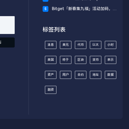
财板块
Bitget「新春集九福」活动加码，报
6
名随机获取USDT空投
标签列表
布
消息
美元
代币
以太
小时
美国
将于
区块
货币
表示
资产
用户
合约
地址
数据
融资