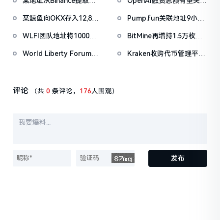
某地址从Binance提取
OpenAI融资总额有望突破
1038万枚ASTER，价值
1000亿美元
某鲸鱼向OKX存入12,840
Pump.fun关联地址9小时
722万美元
枚ETH，约2535万美元
前抛售价值455万美元
WLFI团队地址将1000万
BitMine再增持1.5万枚
PUMP
枚WLFI代币转入Binance
ETH，今日已买入3.5万枚
World Liberty Forum开
Kraken收购代币管理平台
幕WLFI涨18%，Eric
Magna，IPO前持续扩张
Trump称加密仍处「起跑
版图
线」
评论
（共
0
条评论，
176
人围观）
发布