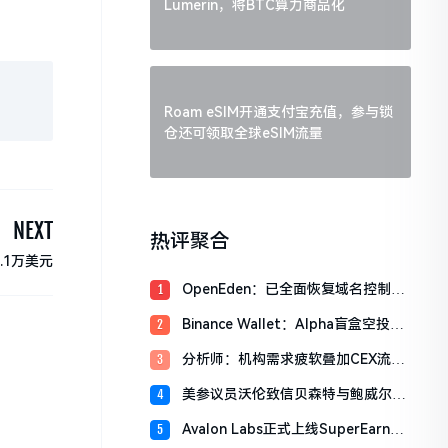
Lumerin，将BTC算力商品化
Roam eSIM开通支付宝充值，参与锁
仓还可领取全球eSIM流量
NEXT
热评聚合
.1万美元
OpenEden：已全面恢复域名控制，
1
未影响资产与核心系统安全
Binance Wallet：Alpha盲盒空投将
2
于今日18时开放申领，积分门槛242
分析师：机构需求疲软叠加CEX流入
3
分
压力，比特币市场面临双重抛压
美参议员沃伦致信贝森特与鲍威尔，
4
反对用纳税人资金「救助」加密货币
Avalon Labs正式上线SuperEarn理
5
行业