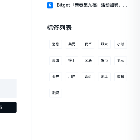
财板块
Bitget「新春集九福」活动加码，报
6
名随机获取USDT空投
标签列表
消息
美元
代币
以太
小时
美国
将于
区块
货币
表示
资产
用户
合约
地址
数据
融资
布