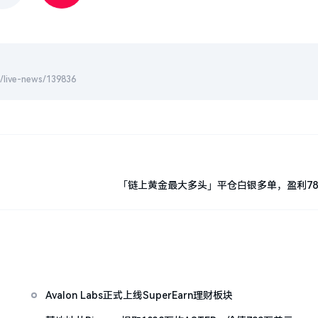
-news/139836
「链上黄金最大多头」平仓白银多单，盈利78
分
Avalon Labs正式上线SuperEarn理财板块