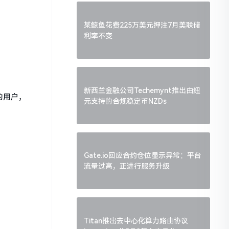
某鲸鱼花费225万美元押注7月美联储
利率不变
新西兰金融公司Techemynt推出由纽
 的用户，
元支持的合规稳定币NZDs
Gate.io回应合约仓位显示异常：平台
流量过高，正进行服务升级
Titan推出去中心化算力路由协议