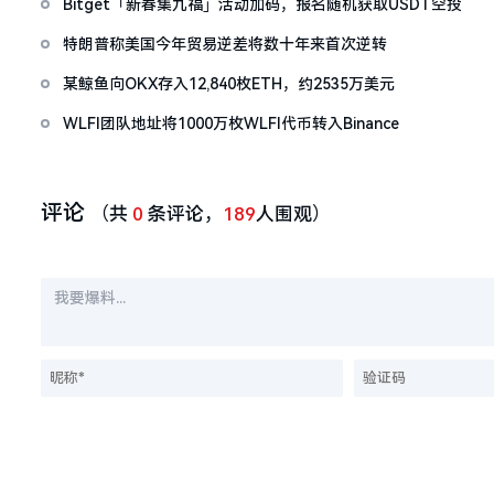
Bitget「新春集九福」活动加码，报名随机获取USDT空投
特朗普称美国今年贸易逆差将数十年来首次逆转
某鲸鱼向OKX存入12,840枚ETH，约2535万美元
WLFI团队地址将1000万枚WLFI代币转入Binance
评论
（共
0
条评论，
189
人围观）