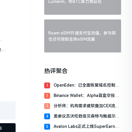
Lumerin，将BTC算力商品化
Roam eSIM开通支付宝充值，参与锁
，
仓还可领取全球eSIM流量
缺席
热评聚合
OpenEden：已全面恢复域名控制，
1
未影响资产与核心系统安全
Binance Wallet：Alpha盲盒空投将
2
于今日18时开放申领，积分门槛242
分析师：机构需求疲软叠加CEX流入
3
分
压力，比特币市场面临双重抛压
美参议员沃伦致信贝森特与鲍威尔，
4
反对用纳税人资金「救助」加密货币
Avalon Labs正式上线SuperEarn理
5
行业
布