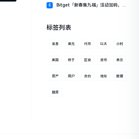
财板块
Bitget「新春集九福」活动加码，报
6
名随机获取USDT空投
标签列表
消息
美元
代币
以太
小时
美国
将于
区块
货币
表示
资产
用户
合约
地址
数据
融资