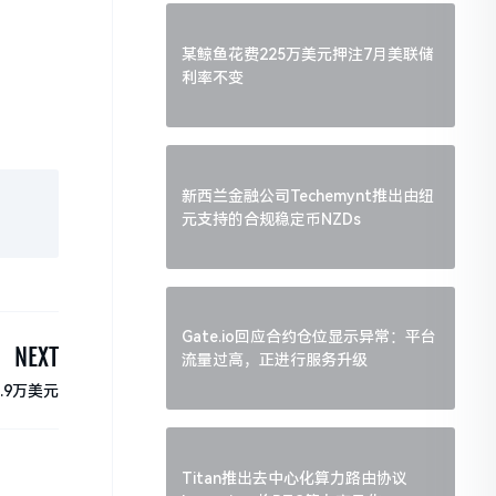
某鲸鱼花费225万美元押注7月美联储
利率不变
新西兰金融公司Techemynt推出由纽
元支持的合规稳定币NZDs
Gate.io回应合约仓位显示异常：平台
NEXT
流量过高，正进行服务升级
.9万美元
Titan推出去中心化算力路由协议