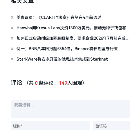
相关文章
美参议员：《CLARITY法案》有望在4月前通过
Hanwha向Kresus Labs投资1300万美元，推动无种子钱包和
RWA代币化
加州正式启动州级加密牌照制度，要求企业2026年7月前完成
DFAL合规
何一：BNB八年回报超5354倍，Binance将长期坚守行业
StarkWare将安永开发的隐私技术集成到Starknet
评论
（共
0
条评论，
149
人围观）