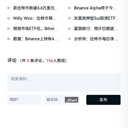
系注入185亿美元，为新
EVMbench，探索AI
若比特币跌破6.6万美元，
Binance Alpha将于今日
冠疫情以来第四大流动性
Agent在智能合约安全中
主流CEX累计多单清算强
18:00进行空投，积分门槛
注入
的应用
Willy Woo：比特币熊市
灰度质押型Sui现货ETF将
度将达9.57亿
242分
即将步入第二阶段，流动
于明日在纽交所上市交易
预测市场ETF化，Bitwise
富国银行：预计巨额退税
性好转仍需等待
推出6支美国大选主题预测
将提振比特币价格，3月底
数据：Binance上持有475
分析师：比特币每日净买
市场式ETF
前将有1500亿美元资金流
亿美元稳定币，占据所有
入量仍大于开采量，但科
入市场
CEX稳定币流动性的65%
技股下跌或将导致比特币
持续承压
评论
（共
0
条评论，
156
人围观）
发布