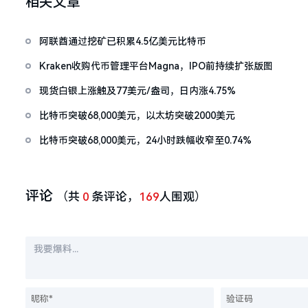
相关文章
阿联酋通过挖矿已积累4.5亿美元比特币
Kraken收购代币管理平台Magna，IPO前持续扩张版图
现货白银上涨触及77美元/盎司，日内涨4.75%
比特币突破68,000美元，以太坊突破2000美元
比特币突破68,000美元，24小时跌幅收窄至0.74%
评论
（共
0
条评论，
169
人围观）