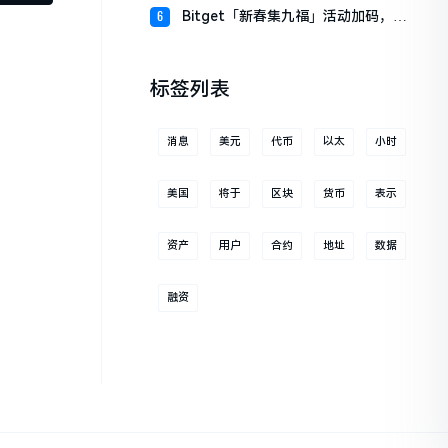
财板块
Bitget「新春集九福」活动加码，报
6
名随机获取USDT空投
标签列表
消息
美元
代币
以太
小时
美国
将于
区块
货币
表示
资产
用户
合约
地址
数据
融资