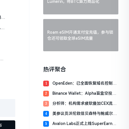
Lumerin，将BTC算力商品化
仍处
已达
Roam eSIM开通支付宝充值，参与锁
仓还可领取全球eSIM流量
A
热评聚合
OpenEden：已全面恢复域名控制，
1
未影响资产与核心系统安全
Binance Wallet：Alpha盲盒空投将
2
于今日18时开放申领，积分门槛242
分析师：机构需求疲软叠加CEX流入
3
分
压力，比特币市场面临双重抛压
美参议员沃伦致信贝森特与鲍威尔，
4
反对用纳税人资金「救助」加密货币
Avalon Labs正式上线SuperEarn理
5
行业
布