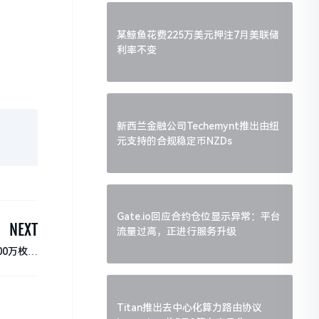
某鲸鱼花费225万美元押注7月美联储
利率不变
新西兰金融公司Techemynt推出由纽
元支持的合规稳定币NZDs
Gate.io回应合约仓位显示异常：平台
NEXT
流量过高，正进行服务升级
00万枚代
码被抛售
Titan推出去中心化算力路由协议