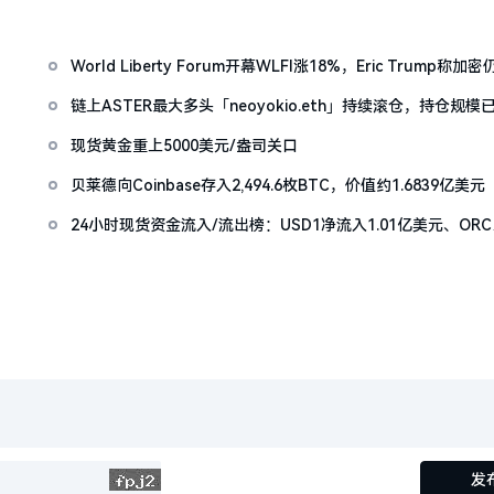
World Liberty Forum开幕WLFI涨18%，Eric Trump称加密
「起跑线」
链上ASTER最大多头「neoyokio.eth」持续滚仓，持仓规模
1490万美元
现货黄金重上5000美元/盎司关口
贝莱德向Coinbase存入2,494.6枚BTC，价值约1.6839亿美元
24小时现货资金流入/流出榜：USD1净流入1.01亿美元、ORC
净流出2257万美元
发