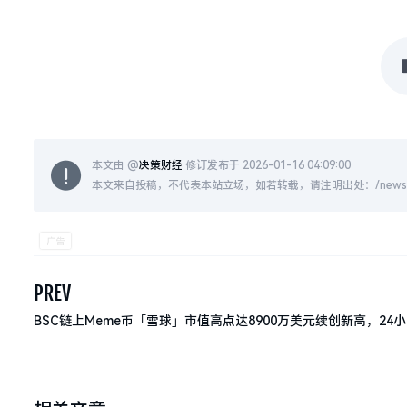
本文由 @
决策财经
修订发布于 2026-01-16 04:09:00
本文来自投稿，不代表本站立场，如若转载，请注明出处：/news/live
PREV
BSC链上Meme币「雪球」市值高点达8900万美元续创新高，24
幅达270%