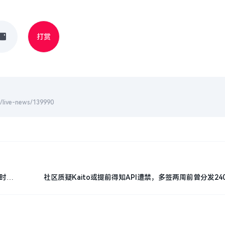
打赏
-news/139990
小时涨
社区质疑Kaito或提前得知API遭禁，多签两周前曾分发24
币，部分筹