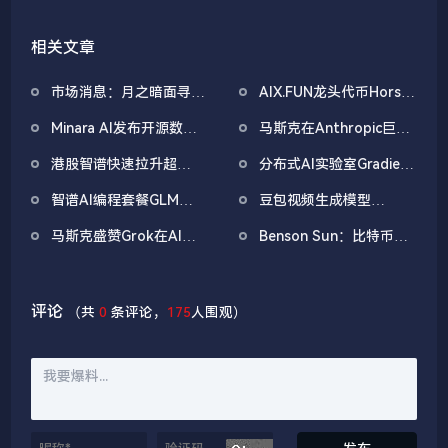
相关文章
市场消息：月之暗面寻求
AIX.FUN龙头代币Horse
在新一轮融资中达到100
市值突破1000万美元，
Minara AI发布开源数字
马斯克在Anthropic巨额
亿美元估值
并开启新春空投活动
金融大模型DMind-3
融资公告下怒喷其产品存
港股智谱快速拉升超
分布式AI实验室Gradient
在种族歧视行为
14.5%创上市以来新高，
发布Echo-2分布式强化
智谱AI编程套餐GLM
豆包视频生成模型
GLM Coding Plan上线即
学习框架
Coding Plan今日上线即
Seedance2.0上线
售罄
马斯克盛赞Grok在AI炒
Benson Sun：比特币跌
罕见售罄
币比赛中达成碾压：我们
幅达到罕见的-5.65σ，历
会做得更好
史仅出现4次
评论
（共
0
条评论，
175
人围观）