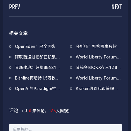
PREV
NEXT
相关文章
OpenEden：已全面恢复
分析师：机构需求疲软叠
域名控制，未影响资产与
加CEX流入压力，比特币
阿联酋通过挖矿已积累
World Liberty Forum政
核心系统安全
市场面临双重抛压
4.5亿美元比特币
商巨头云集，重要观点汇
某新建地址归集886.31枚
某鲸鱼向OKX存入12,840
总
WBTC，5小时前集中抛
枚ETH，约2535万美元
BitMine再增持1.5万枚
World Liberty Forum开
售
ETH，今日已买入3.5万
幕WLFI涨18%，Eric
OpenAI与Paradigm推出
Kraken收购代币管理平
枚
Trump称加密仍处「起跑
EVMbench，探索AI
台Magna，IPO前持续扩
线」
Agent在智能合约安全中
张版图
的应用
评论
（共
0
条评论，
166
人围观）