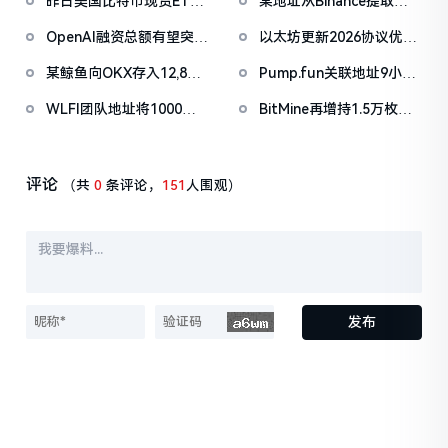
昨日美国比特币现货ETF
某地址从Binance提取
净流出1.33亿美元，以太
1038万枚ASTER，价值
OpenAI融资总额有望突破
以太坊更新2026协议优先
坊ETF净流出4180万美元
722万美元
1000亿美元
级：Glamsterdam升级拟
某鲸鱼向OKX存入12,840
Pump.fun关联地址9小时
于上半年进行
枚ETH，约2535万美元
前抛售价值455万美元
WLFI团队地址将1000万
BitMine再增持1.5万枚
PUMP
枚WLFI代币转入Binance
ETH，今日已买入3.5万枚
评论
（共
0
条评论，
151
人围观）
发布