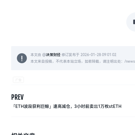
本文由 @
决策财经
修订发布于 2026-01-28 09:01:02
本文来自投稿，不代表本站立场，如若转载，请注明出处：/news/live
PREV
「ETH波段获利巨鲸」逢高减仓，3小时前卖出1万枚stETH