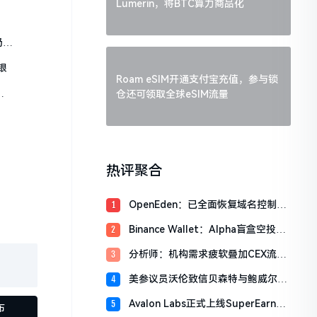
Lumerin，将BTC算力商品化
仍处
银
Roam eSIM开通支付宝充值，参与锁
仓还可领取全球eSIM流量
热评聚合
OpenEden：已全面恢复域名控制，
1
未影响资产与核心系统安全
Binance Wallet：Alpha盲盒空投将
2
于今日18时开放申领，积分门槛242
分析师：机构需求疲软叠加CEX流入
3
分
压力，比特币市场面临双重抛压
美参议员沃伦致信贝森特与鲍威尔，
4
反对用纳税人资金「救助」加密货币
Avalon Labs正式上线SuperEarn理
5
行业
布