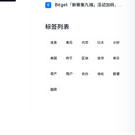
财板块
Bitget「新春集九福」活动加码，报
6
名随机获取USDT空投
标签列表
消息
美元
代币
以太
小时
美国
将于
区块
货币
表示
资产
用户
合约
地址
数据
融资