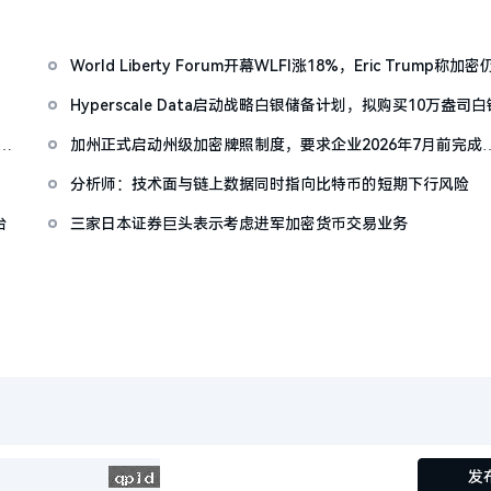
World Liberty Forum开幕WLFI涨18%，Eric Trump称加密
「起跑线」
Hyperscale Data启动战略白银储备计划，拟购买10万盎司白
差年
加州正式启动州级加密牌照制度，要求企业2026年7月前完成
DFAL合规
分析师：技术面与链上数据同时指向比特币的短期下行风险
台
三家日本证券巨头表示考虑进军加密货币交易业务
发