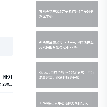
某鲸鱼花费225万美元押注7月美联储
利率不变
新西兰金融公司Techemynt推出由纽
元支持的合规稳定币NZDs
Gate.io回应合约仓位显示异常：平台
NEXT
流量过高，正进行服务升级
至3079
万美元
Titan推出去中心化算力路由协议