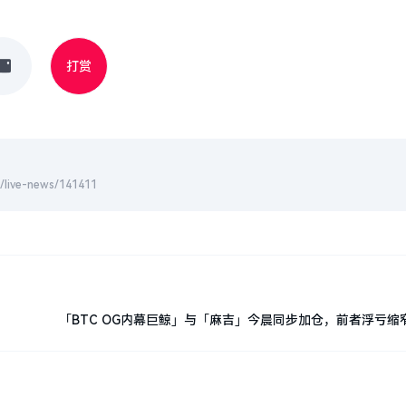
打赏
-news/141411
「BTC OG内幕巨鲸」与「麻吉」今晨同步加仓，前者浮亏缩窄