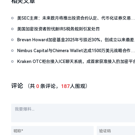
相关文章
美SEC主席：未来数月将推出投资合约认定、代币化证券交易创
新豁免等关键举措
美国加密投资者担忧新IRS税务规则引发处罚
Brevan Howard加密基金2025年亏损近30%，创成立以来最
度表现
Nimbus Capital与Chimera Wallet达成1500万美元战略合作，
拓展比特币DeFi基础设施
Kraken OTC柜台接入ICE聊天系统，成首家获准接入的加密平
评论
（共
0
条评论，
187
人围观）