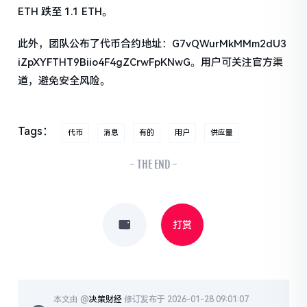
ETH 跌至 1.1 ETH。
此外，团队公布了代币合约地址：G7vQWurMkMMm2dU3
iZpXYFTHT9Biio4F4gZCrwFpKNwG。用户可关注官方渠
道，避免安全风险。
Tags：
代币
消息
有的
用户
供应量
- THE END -
打赏
本文由 @
决策财经
修订发布于 2026-01-28 09:01:07