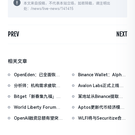
本文来自投稿，不代表本站立场，如若转载，请注明出
处：/news/live-news/141415
PREV
NEXT
相关文章
OpenEden：已全面恢复
Binance Wallet：Alpha
域名控制，未影响资产与
盲盒空投将于今日18时开
分析师：机构需求疲软叠
Avalon Labs正式上线
核心系统安全
放申领，积分门槛242分
加CEX流入压力，比特币
SuperEarn理财板块
Bitget「新春集九福」活
某地址从Binance提取
市场面临双重抛压
动加码，报名随机获取
1038万枚ASTER，价值
World Liberty Forum政
Aptos更新代币经济模
USDT空投
722万美元
商巨头云集，重要观点汇
型：供应上限21亿枚，基
OpenAI融资总额有望突破
WLFI将与Securitize合
总
金会永久锁定2.1亿APT
1000亿美元
作，对马尔代夫特朗普国
际酒店及度假村进行代币