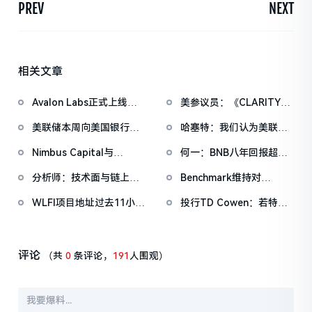
PREV
NEXT
相关文章
Avalon Labs正式上线
美参议员：《CLARITY法
SuperEarn理财板块
案》有望在4月前通过
美联储本周向美国银行体
哈塞特：我们认为美联储
系注入185亿美元，为新
还有很大的降息空间
Nimbus Capital与
何一：BNB八年回报超
冠疫情以来第四大流动性
Chimera Wallet达成1500
5354倍，Binance将长期
注入
分析师：技术面与链上数
Benchmark维持对
万美元战略合作，拓展比
坚守行业
据同时指向比特币的短期
Metaplanet的「买入」
特币DeFi基础设施
WLFI项目地址过去11小时
投行TD Cowen：若特朗
下行风险
评级，但目标价下调超
从Binance提币3.13亿枚
普同意填补SEC和CFTC
50%
WLFI
的民主党空缺席位，
《CLARITY法案》进程或
评论
（共
0
条评论，
191
人围观）
可得到有效推进