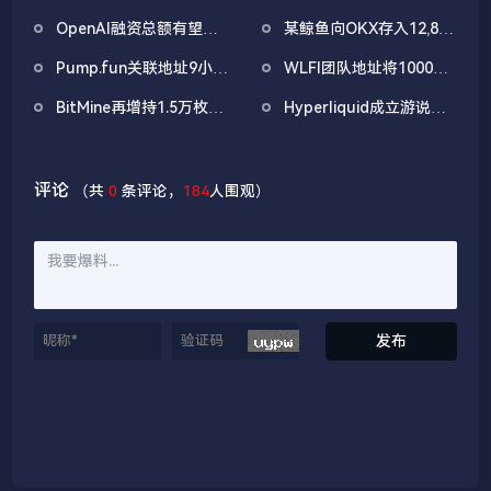
1038万枚ASTER，价值
WBTC，5小时前集中抛
OpenAI融资总额有望突
某鲸鱼向OKX存入12,840
722万美元
售
破1000亿美元
枚ETH，约2535万美元
Pump.fun关联地址9小时
WLFI团队地址将1000万
前抛售价值455万美元
枚WLFI代币转入Binance
BitMine再增持1.5万枚
Hyperliquid成立游说组
PUMP
ETH，今日已买入3.5万
织「Hyperliquid Policy
枚
Center」，将以2800万
美元HYPE作为启动资金
评论
（共
0
条评论，
184
人围观）
发布