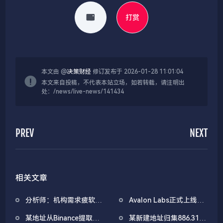
打赏
本文由 @
决策财经
修订发布于 2026-01-28 11:01:04
本文来自投稿，不代表本站立场，如若转载，请注明出
处：/news/live-news/141434
PREV
NEXT
相关文章
分析师：机构需求疲软叠
Avalon Labs正式上线
加CEX流入压力，比特币
SuperEarn理财板块
某地址从Binance提取
某新建地址归集886.31枚
市场面临双重抛压