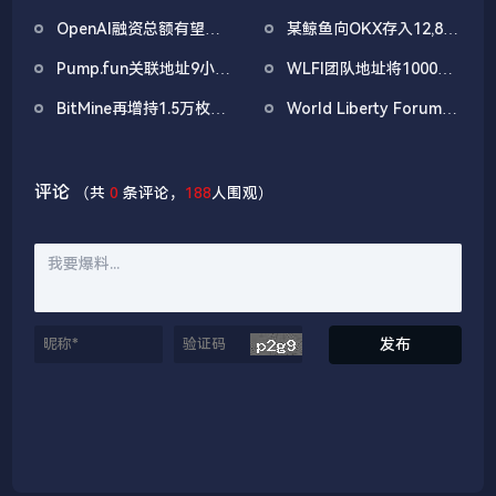
净流出1.33亿美元，以太
1038万枚ASTER，价值
OpenAI融资总额有望突
某鲸鱼向OKX存入12,840
坊ETF净流出4180万美元
722万美元
破1000亿美元
枚ETH，约2535万美元
Pump.fun关联地址9小时
WLFI团队地址将1000万
前抛售价值455万美元
枚WLFI代币转入Binance
BitMine再增持1.5万枚
World Liberty Forum开
PUMP
ETH，今日已买入3.5万
幕WLFI涨18%，Eric
枚
Trump称加密仍处「起跑
线」
评论
（共
0
条评论，
188
人围观）
发布