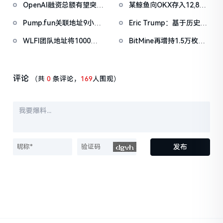
OpenAI融资总额有望突破
某鲸鱼向OKX存入12,840
722万美元
售
1000亿美元
枚ETH，约2535万美元
Pump.fun关联地址9小时
Eric Trump：基于历史平
前抛售价值455万美元
均年涨幅70%，比特币将
WLFI团队地址将1000万
BitMine再增持1.5万枚
PUMP
达100万美元
枚WLFI代币转入Binance
ETH，今日已买入3.5万枚
评论
（共
0
条评论，
169
人围观）
发布