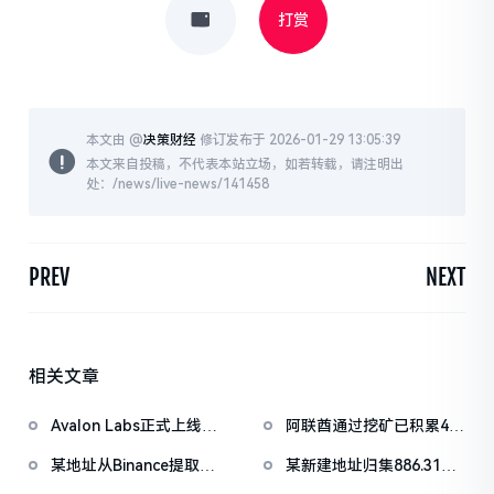
打赏
本文由 @
决策财经
修订发布于 2026-01-29 13:05:39
本文来自投稿，不代表本站立场，如若转载，请注明出
处：/news/live-news/141458
PREV
NEXT
相关文章
Avalon Labs正式上线
阿联酋通过挖矿已积累4.5
SuperEarn理财板块
亿美元比特币
某地址从Binance提取
某新建地址归集886.31枚
1038万枚ASTER，价值
WBTC，5小时前集中抛