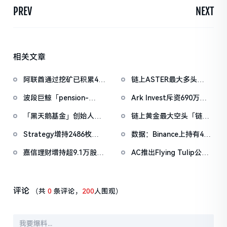
PREV
NEXT
相关文章
阿联酋通过挖矿已积累4.5
链上ASTER最大多头
亿美元比特币
「neoyokio.eth」持续滚
波段巨鲸「pension-
Ark Invest斥资690万美
仓，持仓规模已达1490万
usdt.eth」止盈BTC多
元回补Coinbase持仓，结
美元
「黑天鹅基金」创始人：
链上黄金最大空头「链上
单，此前规模约6700万美
束月初减持操作
美股多年上涨态势远未结
股民」黄金空单扭亏为
元
Strategy增持2486枚比
数据：Binance上持有475
束，标普500将涨至8000
盈，月盈利达1540万美元
特币，总持有量达
亿美元稳定币，占据所有
点甚至更高
嘉信理财增持超9.1万股
AC推出Flying Tulip公
717,131枚
CEX稳定币流动性的65%
Strategy股票，其总持仓
募，主打「本金保护」
价值1.68亿美元
ftPUT机制
评论
（共
0
条评论，
200
人围观）