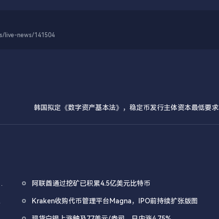
-news/141504
韩国拟定《数字资产基本法》，稳定币发行主体资本最低要求3
分
阿联酋通过挖矿已积累4.5亿美元比特币
仍
Kraken收购代币管理平台Magna，IPO前持续扩张版图
已达
现货白银上涨触及77美元/盎司，日内涨4.75%