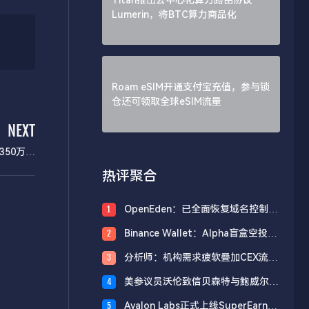
Lumerin，将BTC算力商品化
Roam eSIM开通支付宝充值，参与锁
仓还可领取全球eSIM流量
NEXT
50万美
元
热评聚合
OpenEden：已全面恢复域名控制，
1
未影响资产与核心系统安全
Binance Wallet：Alpha盲盒空投将
2
于今日18时开放申领，积分门槛242
分析师：机构需求疲软叠加CEX流入
3
分
压力，比特币市场面临双重抛压
美参议员沃伦致信贝森特与鲍威尔，
4
反对用纳税人资金「救助」加密货币
Avalon Labs正式上线SuperEarn理
5
行业