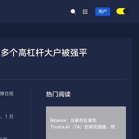
用户
，多个高杠杆大户被强平
热门阅读
笔爆仓规
、1 月
Binance：当前存在冒充
Trusta.AI（TA）的网页链接，用户
需谨慎辨别