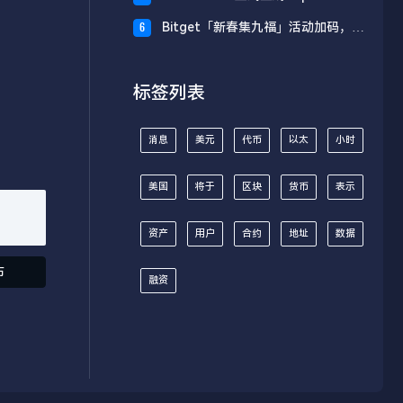
财板块
Bitget「新春集九福」活动加码，报
6
名随机获取USDT空投
标签列表
消息
美元
代币
以太
小时
美国
将于
区块
货币
表示
资产
用户
合约
地址
数据
布
融资