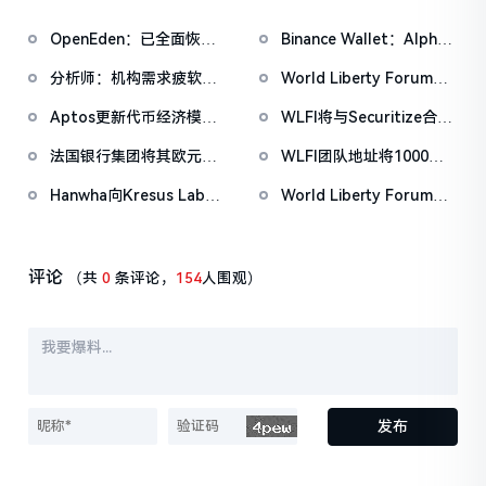
OpenEden：已全面恢复
Binance Wallet：Alpha
域名控制，未影响资产与
盲盒空投将于今日18时开
分析师：机构需求疲软叠
World Liberty Forum政
核心系统安全
放申领，积分门槛242分
加CEX流入压力，比特币
商巨头云集，重要观点汇
Aptos更新代币经济模
WLFI将与Securitize合
市场面临双重抛压
总
型：供应上限21亿枚，基
作，对马尔代夫特朗普国
法国银行集团将其欧元稳
WLFI团队地址将1000万
金会永久锁定2.1亿APT
际酒店及度假村进行代币
定币EURCV扩展至XRP
枚WLFI代币转入Binance
化
Hanwha向Kresus Labs
World Liberty Forum开
Ledger
投资1300万美元，推动无
幕WLFI涨18%，Eric
种子钱包和RWA代币化
Trump称加密仍处「起跑
线」
评论
（共
0
条评论，
154
人围观）
发布