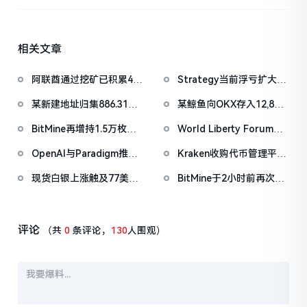
相关文章
阿联酋通过挖矿已积累4.5
Strategy当前浮亏扩大至
亿美元比特币
67亿美元
某新建地址归集886.31枚
某鲸鱼向OKX存入12,840
WBTC，5小时前集中抛
枚ETH，约2535万美元
BitMine再增持1.5万枚
World Liberty Forum开
售
ETH，今日已买入3.5万枚
幕WLFI涨18%，Eric
OpenAI与Paradigm推出
Kraken收购代币管理平台
Trump称加密仍处「起跑
EVMbench，探索AI
Magna，IPO前持续扩张
线」
现货白银上涨触及77美元/
BitMine于2小时前再次增
Agent在智能合约安全中
版图
盎司，日内涨4.75%
持20,000枚ETH
的应用
评论
（共
0
条评论，
130
人围观）