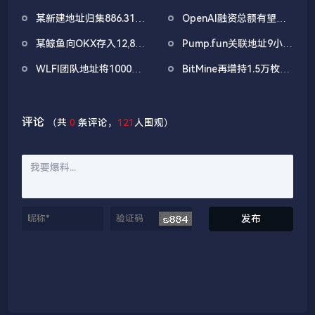
至67亿美元
1038万枚ASTER，价值
某新建地址归集886.31枚
OpenAI融资总额有望突
722万美元
WBTC，5小时前集中抛
破1000亿美元
某鲸鱼向OKX存入12,840
Pump.fun关联地址9小时
售
枚ETH，约2535万美元
前抛售价值455万美元
WLFI团队地址将1000万
BitMine再增持1.5万枚
PUMP
枚WLFI代币转入Binance
ETH，今日已买入3.5万
枚
评论
（共
0
条评论，
121
人围观）
发布