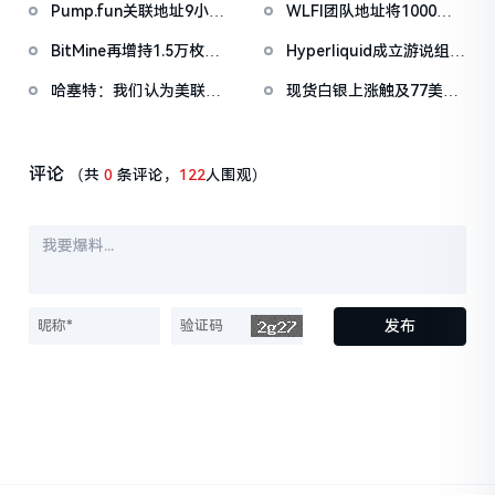
Pump.fun关联地址9小时
WLFI团队地址将1000万
前抛售价值455万美元
枚WLFI代币转入Binance
BitMine再增持1.5万枚
Hyperliquid成立游说组织
PUMP
ETH，今日已买入3.5万枚
「Hyperliquid Policy
哈塞特：我们认为美联储
现货白银上涨触及77美元/
Center」，将以2800万
还有很大的降息空间
盎司，日内涨4.75%
美元HYPE作为启动资金
评论
（共
0
条评论，
122
人围观）
发布