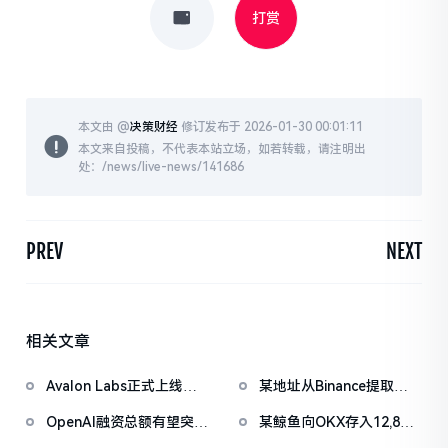
打赏
本文由 @
决策财经
修订发布于 2026-01-30 00:01:11
本文来自投稿，不代表本站立场，如若转载，请注明出
处：/news/live-news/141686
PREV
NEXT
相关文章
Avalon Labs正式上线
某地址从Binance提取
SuperEarn理财板块
1038万枚ASTER，价值
OpenAI融资总额有望突破
某鲸鱼向OKX存入12,840
722万美元
1000亿美元
枚ETH，约2535万美元