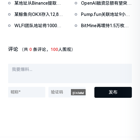
某地址从Binance提取
OpenAI融资总额有望突破
坊ETF净流出4180万美元
1038万枚ASTER，价值
1000亿美元
某鲸鱼向OKX存入12,840
Pump.fun关联地址9小时
722万美元
枚ETH，约2535万美元
前抛售价值455万美元
WLFI团队地址将1000万
BitMine再增持1.5万枚
PUMP
枚WLFI代币转入Binance
ETH，今日已买入3.5万枚
评论
（共
0
条评论，
100
人围观）
发布