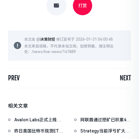
打赏
本文由 @
决策财经
修订发布于 2026-01-31 04:00:48
本文来自投稿，不代表本站立场，如若转载，请注明出
处：/news/live-news/141889
PREV
NEXT
相关文章
Avalon Labs正式上线
阿联酋通过挖矿已积累4.5
SuperEarn理财板块
亿美元比特币
昨日美国比特币现货ETF
Strategy当前浮亏扩大至
净流出1.33亿美元，以太
67亿美元