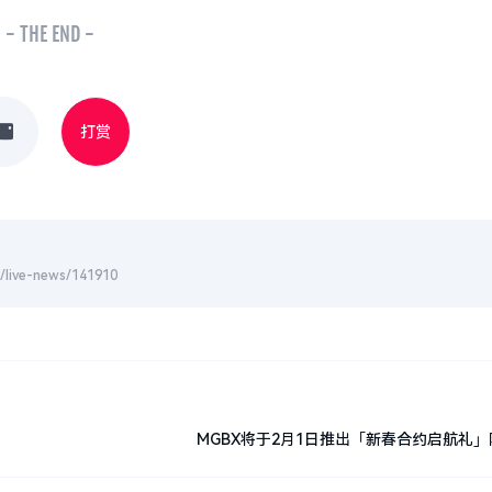
- THE END -
打赏
-news/141910
MGBX将于2月1日推出「新春合约启航礼