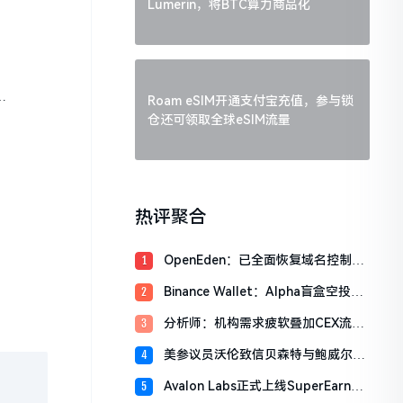
Lumerin，将BTC算力商品化
重
Roam eSIM开通支付宝充值，参与锁
仓还可领取全球eSIM流量
热评聚合
OpenEden：已全面恢复域名控制，
1
未影响资产与核心系统安全
Binance Wallet：Alpha盲盒空投将
2
于今日18时开放申领，积分门槛242
分析师：机构需求疲软叠加CEX流入
3
分
压力，比特币市场面临双重抛压
美参议员沃伦致信贝森特与鲍威尔，
4
反对用纳税人资金「救助」加密货币
Avalon Labs正式上线SuperEarn理
5
行业