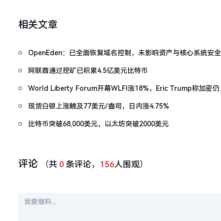
相关文章
OpenEden：已全面恢复域名控制，未影响资产与核心系统安全
阿联酋通过挖矿已积累4.5亿美元比特币
World Liberty Forum开幕WLFI涨18%，Eric Trump称加密
「起跑线」
现货白银上涨触及77美元/盎司，日内涨4.75%
比特币突破68,000美元，以太坊突破2000美元
评论
（共
0
条评论，
156
人围观）