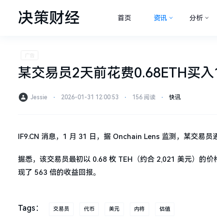
决策财经
首页
资讯
分析
某交易员2天前花费0.68ETH买入
Jessie
⋅
2026-01-31 12:00:53
⋅
156 阅读
⋅
快讯
IF9.CN 消息，1 月 31 日，据 Onchain Lens 监测，某交
据悉，该交易员最初以 0.68 枚 TEH（约合 2,021 美元）的价
现了 563 倍的收益回报。
Tags：
交易员
代币
美元
内将
估值