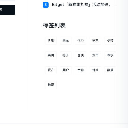
财板块
Bitget「新春集九福」活动加码，报
6
布
名随机获取USDT空投
标签列表
消息
美元
代币
以太
小时
美国
将于
区块
货币
表示
资产
用户
合约
地址
数据
融资