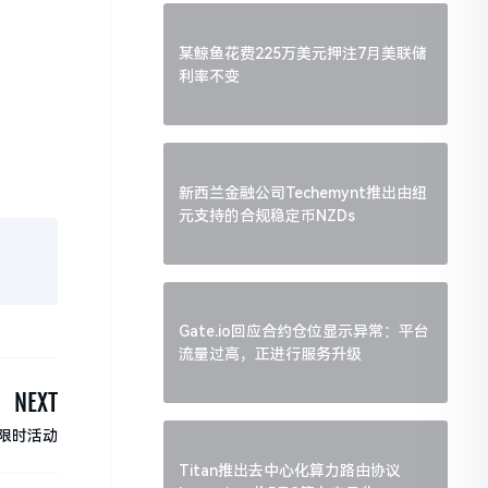
某鲸鱼花费225万美元押注7月美联储
利率不变
新西兰金融公司Techemynt推出由纽
元支持的合规稳定币NZDs
Gate.io回应合约仓位显示异常：平台
流量过高，正进行服务升级
NEXT
」限时活动
Titan推出去中心化算力路由协议