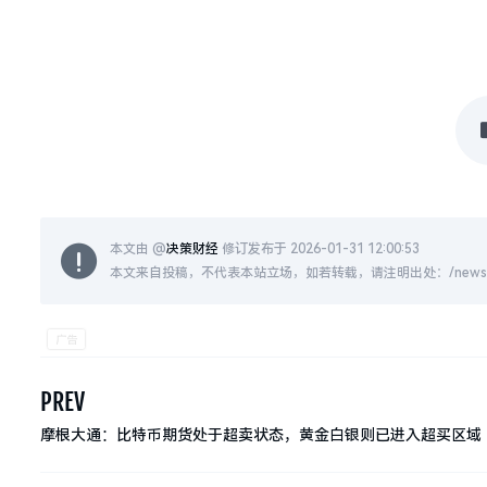
本文由 @
决策财经
修订发布于 2026-01-31 12:00:53
本文来自投稿，不代表本站立场，如若转载，请注明出处：/news/live
PREV
摩根大通：比特币期货处于超卖状态，黄金白银则已进入超买区域