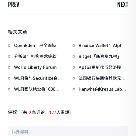
PREV
NEXT
相关文章
OpenEden：已全面恢复
Binance Wallet：Alpha
域名控制，未影响资产与
盲盒空投将于今日18时开
分析师：机构需求疲软叠
Bitget「新春集九福」活
核心系统安全
放申领，积分门槛242分
加CEX流入压力，比特币
动加码，报名随机获取
World Liberty Forum政
Aptos更新代币经济模
市场面临双重抛压
USDT空投
商巨头云集，重要观点汇
型：供应上限21亿枚，基
WLFI将与Securitize合
法国银行集团将其欧元稳
总
金会永久锁定2.1亿APT
作，对马尔代夫特朗普国
定币EURCV扩展至XRP
WLFI团队地址将1000万
Hanwha向Kresus Labs
际酒店及度假村进行代币
Ledger
枚WLFI代币转入Binance
投资1300万美元，推动无
化
种子钱包和RWA代币化
评论
（共
0
条评论，
174
人围观）