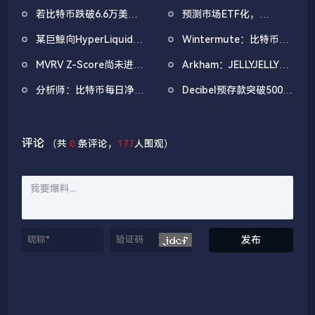
EVMbench，探索AI
「neoyokio.eth」持续
若比特币跌破6.6万美
预测市场ETF化，
Agent在智能合约安全中
滚仓，持仓规模已达
元，主流CEX累计多单清
Bitwise推出6支美国大选
的应用
1490万美元
某巨鲸向HyperLiquid存
Wintermute：比特币在
算强度将达9.57亿
主题预测市场式ETF
入3000万U，以3倍杠杆
200周均线找到支撑，重
MVRV Z-Score尚未进入
Arkham：JELLYJELLY未
做多BTC
启上行需宏观明朗
历史低位绿色区间，或暗
平仓合约量激增，或存在
分析师：比特币每日净买
Decibel预存款突破5000
示未到抄底时机
团体试图操纵币价
入量仍大于开采量，但科
万美元，主网拟于月底上
技股下跌或将导致比特币
线
持续承压
评论
（共
0
条评论，
177
人围观）
发布