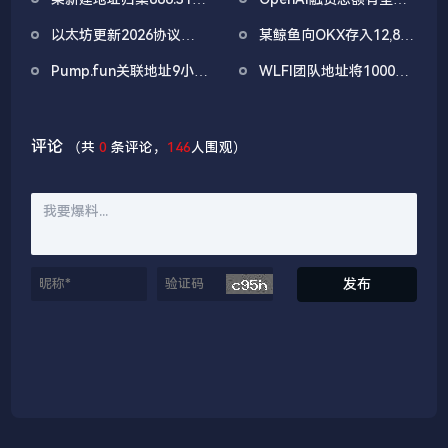
坊ETF净流出4180万美元
722万美元
WBTC，5小时前集中抛
破1000亿美元
以太坊更新2026协议优
某鲸鱼向OKX存入12,840
售
先级：Glamsterdam升
枚ETH，约2535万美元
Pump.fun关联地址9小时
WLFI团队地址将1000万
级拟于上半年进行
前抛售价值455万美元
枚WLFI代币转入Binance
PUMP
评论
（共
0
条评论，
146
人围观）
发布