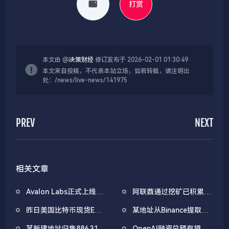
打赏
本文由 @
决策财经
修订发布于 2026-02-01 01:30:49
本文来自投稿，不代表本站立场，如若转载，请注明出
处：/news/live-news/141975
PREV
NEXT
相关文章
Avalon Labs正式上线
阿联酋通过挖矿已积累
SuperEarn理财板块
4.5亿美元比特币
昨日美国比特币现货ETF
某地址从Binance提取
净流出1.33亿美元，以太
1038万枚ASTER，价值
某新建地址归集886.31枚
OpenAI融资总额有望突