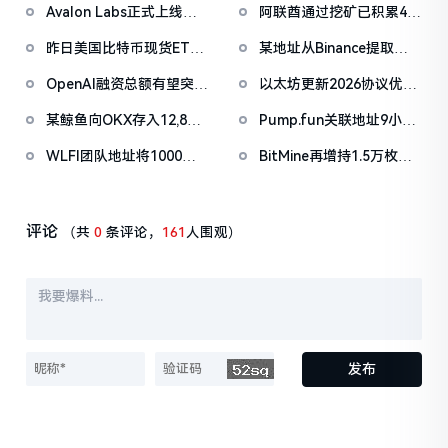
Avalon Labs正式上线
阿联酋通过挖矿已积累4.5
SuperEarn理财板块
亿美元比特币
昨日美国比特币现货ETF
某地址从Binance提取
净流出1.33亿美元，以太
1038万枚ASTER，价值
OpenAI融资总额有望突破
以太坊更新2026协议优先
坊ETF净流出4180万美元
722万美元
1000亿美元
级：Glamsterdam升级拟
某鲸鱼向OKX存入12,840
Pump.fun关联地址9小时
于上半年进行
枚ETH，约2535万美元
前抛售价值455万美元
WLFI团队地址将1000万
BitMine再增持1.5万枚
PUMP
枚WLFI代币转入Binance
ETH，今日已买入3.5万枚
评论
（共
0
条评论，
161
人围观）
发布