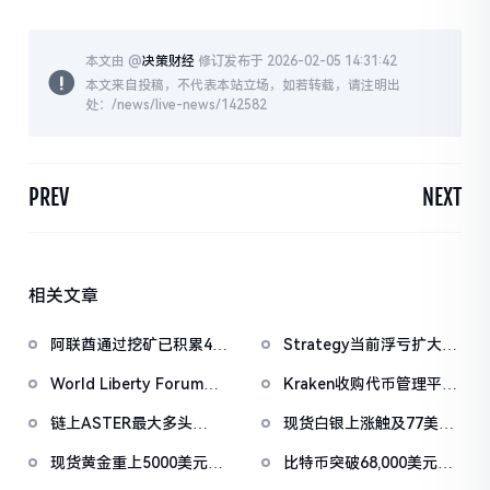
本文由 @
决策财经
修订发布于 2026-02-05 14:31:42
本文来自投稿，不代表本站立场，如若转载，请注明出
处：/news/live-news/142582
PREV
NEXT
相关文章
阿联酋通过挖矿已积累4.5
Strategy当前浮亏扩大至
亿美元比特币
67亿美元
World Liberty Forum开
Kraken收购代币管理平台
幕WLFI涨18%，Eric
Magna，IPO前持续扩张
链上ASTER最大多头
现货白银上涨触及77美元/
Trump称加密仍处「起跑
版图
「neoyokio.eth」持续滚
盎司，日内涨4.75%
线」
现货黄金重上5000美元/
比特币突破68,000美元，
仓，持仓规模已达1490万
盎司关口
以太坊突破2000美元