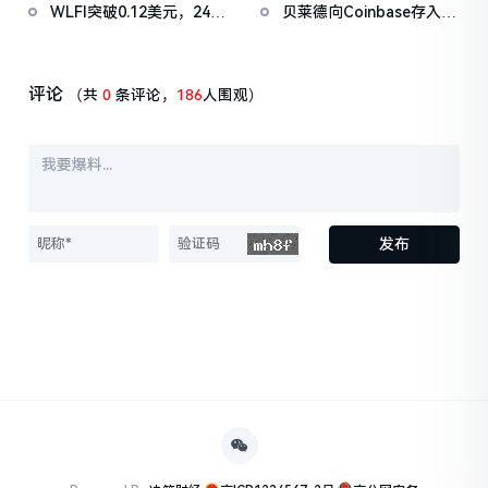
美元
WLFI突破0.12美元，24小
贝莱德向Coinbase存入
时涨幅22.39%
2,494.6枚BTC，价值约
1.6839亿美元
评论
（共
0
条评论，
186
人围观）
发布