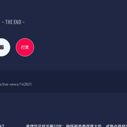
- THE END -
打赏
-news/142831
700
易理华总结币圈10年：胸怀都是委屈撑大的，成熟也是经