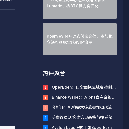
Lumerin，将BTC算力商品化
Roam eSIM开通支付宝充值，参与锁
仓还可领取全球eSIM流量
热评聚合
OpenEden：已全面恢复域名控制，
1
未影响资产与核心系统安全
Binance Wallet：Alpha盲盒空投将
2
于今日18时开放申领，积分门槛242
分析师：机构需求疲软叠加CEX流入
3
分
压力，比特币市场面临双重抛压
美参议员沃伦致信贝森特与鲍威尔，
4
反对用纳税人资金「救助」加密货币
Avalon Labs正式上线SuperEarn理
5
行业