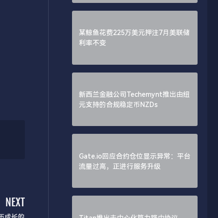
某鲸鱼花费225万美元押注7月美联储
利率不变
新西兰金融公司Techemynt推出由纽
元支持的合规稳定币NZDs
Gate.io回应合约仓位显示异常：平台
流量过高，正进行服务升级
NEXT
历成长的
Titan推出去中心化算力路由协议