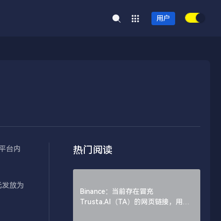
用户
热门阅读
易平台内
韩元发放为
Binance：当前存在冒充
Trusta.AI（TA）的网页链接，用户
需谨慎辨别