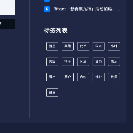
财板块
Bitget「新春集九福」活动加码，报
6
名随机获取USDT空投
布
标签列表
消息
美元
代币
以太
小时
美国
将于
区块
货币
表示
资产
用户
合约
地址
数据
融资