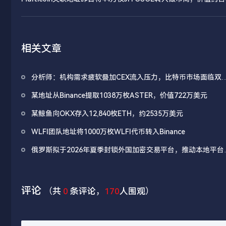
万美元
相关文章
分析师：机构需求疲软叠加CEX流入压力，比特币市场面临双
抛压
某地址从Binance提取1038万枚ASTER，价值722万美元
某鲸鱼向OKX存入12,840枚ETH，约2535万美元
WLFI团队地址将1000万枚WLFI代币转入Binance
俄罗斯拟于2026年夏季封锁外国加密交易平台，推动本地平台
展
评论
（共
0
条评论，
170
人围观）