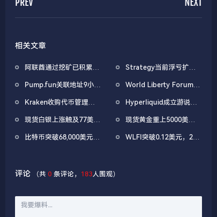
PREV
NEXT
相关文章
阿联酋通过挖矿已积累
Strategy当前浮亏扩大
4.5亿美元比特币
至67亿美元
Pump.fun关联地址9小时
World Liberty Forum开
前抛售价值455万美元
幕WLFI涨18%，Eric
Kraken收购代币管理平
Hyperliquid成立游说组
PUMP
Trump称加密仍处「起跑
台Magna，IPO前持续扩
织「Hyperliquid Policy
线」
现货白银上涨触及77美
现货黄金重上5000美元/
张版图
Center」，将以2800万
元/盎司，日内涨4.75%
盎司关口
美元HYPE作为启动资金
比特币突破68,000美元，
WLFI突破0.12美元，24
以太坊突破2000美元
小时涨幅22.39%
评论
（共
0
条评论，
183
人围观）