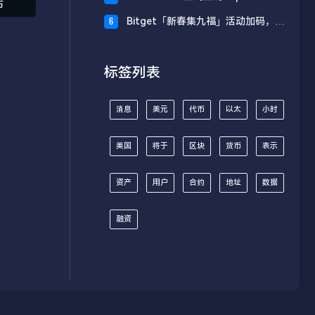
布
财板块
Bitget「新春集九福」活动加码，报
6
名随机获取USDT空投
标签列表
消息
美元
代币
以太
小时
美国
将于
区块
货币
表示
资产
用户
合约
地址
数据
融资