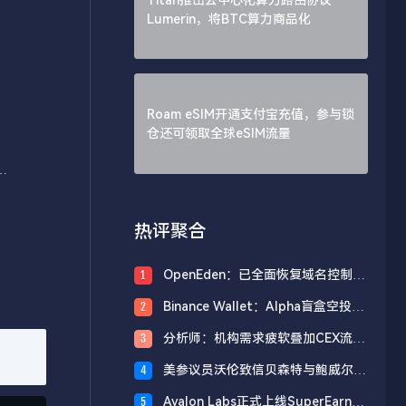
Lumerin，将BTC算力商品化
Roam eSIM开通支付宝充值，参与锁
仓还可领取全球eSIM流量
将
热评聚合
OpenEden：已全面恢复域名控制，
1
未影响资产与核心系统安全
Binance Wallet：Alpha盲盒空投将
2
于今日18时开放申领，积分门槛242
分析师：机构需求疲软叠加CEX流入
3
分
压力，比特币市场面临双重抛压
美参议员沃伦致信贝森特与鲍威尔，
4
反对用纳税人资金「救助」加密货币
Avalon Labs正式上线SuperEarn理
5
行业