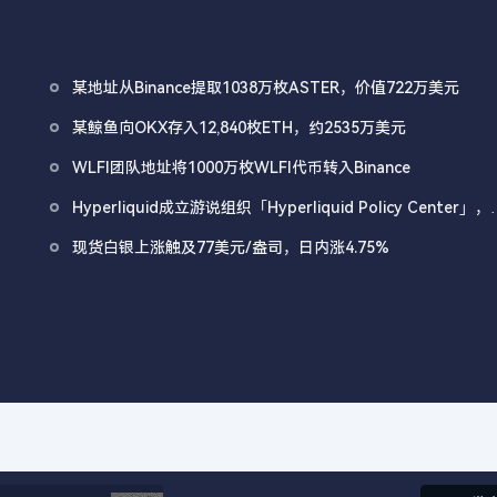
某地址从Binance提取1038万枚ASTER，价值722万美元
某鲸鱼向OKX存入12,840枚ETH，约2535万美元
WLFI团队地址将1000万枚WLFI代币转入Binance
Hyperliquid成立游说组织「Hyperliquid Policy Center」，
以2800万美元HYPE作为启动资金
现货白银上涨触及77美元/盎司，日内涨4.75%