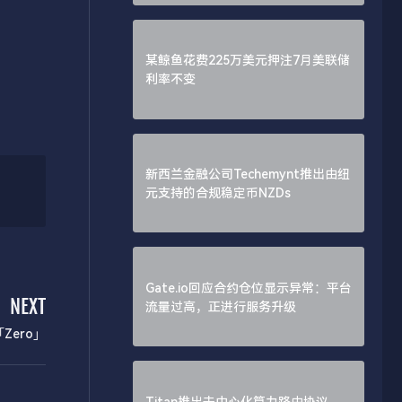
某鲸鱼花费225万美元押注7月美联储
利率不变
新西兰金融公司Techemynt推出由纽
元支持的合规稳定币NZDs
Gate.io回应合约仓位显示异常：平台
NEXT
流量过高，正进行服务升级
Zero」
Titan推出去中心化算力路由协议