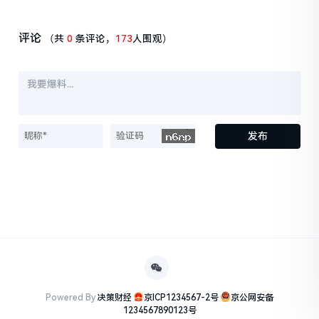
媒体平台
元，降息预期仍偏低
评论
（共
0
条评论，
173
人围观）
发布
Powered By
决策财经
京ICP1234567-2号
京公网安备
1234567890123号