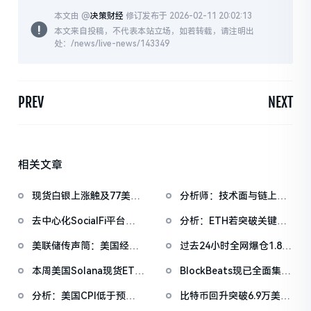
本文由 @
决策财经
修订发布于 2026-02-11 20:02:13
本文来自投稿，不代表本站立场，如若转载，请注明出
处：/news/live-news/143349
PREV
NEXT
相关文章
现货白银上涨触及77美元/
分析师：技术面与链上数
盎司，日内涨4.75%
据同时指向比特币的短期
去中心化SocialFi平台
分析：ETH若突破关键颈
下行风险
Zora在Solana上线注意力
线位，有望反弹至2,500美
美联储传声筒：美国经济
过去24小时全网爆仓1.89
市场
元区间
或已实现软着陆，但无人
亿美元，主爆空单
本周美国Solana现货ETF
BlockBeats现已全面集成
愿轻言胜利
累计净流入1260万美元
Polymarket数据，成为
分析：美国CPI低于预
比特币回升突破6.9万美
全球首个接入预测市场的
期，比特币反弹至6.9万美
元，以太坊突破2050美元