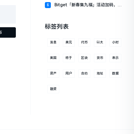
财板块
Bitget「新春集九福」活动加码，报
6
名随机获取USDT空投
标签列表
布
消息
美元
代币
以太
小时
美国
将于
区块
货币
表示
资产
用户
合约
地址
数据
融资