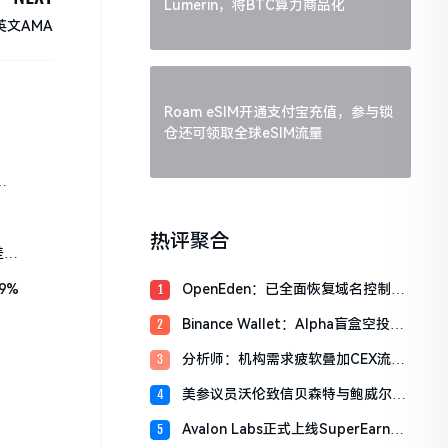
Lumerin，将BTC算力商品化
英文AMA
Roam eSIM开通支付宝充值，参与锁
仓还可领取全球eSIM流量
重
热评聚合
差年
9%
OpenEden：已全面恢复域名控制，
1
未影响资产与核心系统安全
Binance Wallet：Alpha盲盒空投将
2
于今日18时开放申领，积分门槛242
分析师：机构需求疲软叠加CEX流入
3
分
压力，比特币市场面临双重抛压
美参议员沃伦致信贝森特与鲍威尔，
4
反对用纳税人资金「救助」加密货币
Avalon Labs正式上线SuperEarn理
5
行业