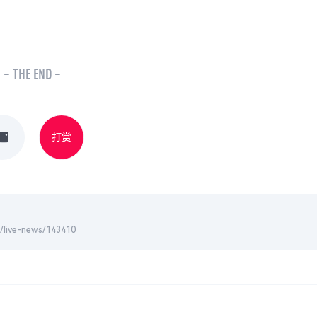
- THE END -
打赏
-news/143410