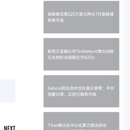
某鲸鱼花费225万美元押注7月美联储
利率不变
新西兰金融公司Techemynt推出由纽
元支持的合规稳定币NZDs
Gate.io回应合约仓位显示异常：平台
流量过高，正进行服务升级
Titan推出去中心化算力路由协议
NEXT