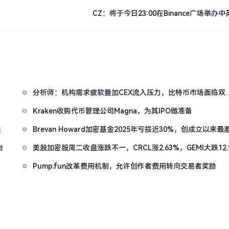
CZ：将于今日23:00在Binance广场举办中
分析师：机构需求疲软叠加CEX流入压力，比特币市场面临双
抛压
Kraken收购代币管理公司Magna，为其IPO做准备
展
Brevan Howard加密基金2025年亏损近30%，创成立以来最
度表现
台
美股加密股周二收盘涨跌不一，CRCL涨2.63%，GEMI大跌12.
Pump.fun改革费用机制，允许创作者费用转向交易者奖励