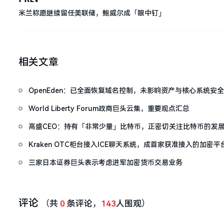
米兰称愿继续留任美联储，鲍威尔成「眼中钉」
相关文章
OpenEden：已全面恢复域名控制，未影响资产与核心系统安全
World Liberty Forum政商巨头云集，重要观点汇总
高盛CEO：持有「非常少量」比特币，正密切关注比特币的发
Kraken OTC柜台接入ICE聊天系统，成首家获准接入的加密平
三家日本证券巨头表示考虑进军加密货币交易业务
评论
（共
0
条评论，
143
人围观）