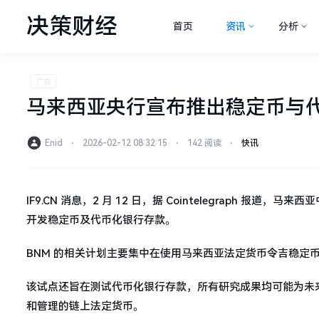
决策财经
首页
资讯
分析
马来西亚央行宣布推出稳定币与
Enid
⋅
2026-02-12 08:32:15
⋅
142 阅读
⋅
快讯
IF9.CN 消息，2 月 12 日，据 Cointelegraph
开发稳定币及代币化银行存款。
BNM 的相关计划主要集中在使用马来西亚法定货币令吉稳定
该试点还旨在测试代币化银行存款，所有研究成果均可能为未
和管理的链上法定货币。